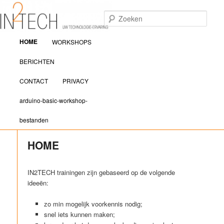
Zoek
Hoofdmenu
IN2TECH
HOME
WORKSHOPS
Spring naar de primaire inhoud
Spring naar de secundaire inhoud
BERICHTEN
CONTACT
PRIVACY
arduino-basic-workshop-
bestanden
HOME
IN2TECH trainingen zijn gebaseerd op de volgende
ideeën:
zo min mogelijk voorkennis nodig;
snel iets kunnen maken;