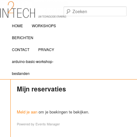
Zoek
Hoofdmenu
IN2TECH
HOME
WORKSHOPS
Spring naar de primaire inhoud
Spring naar de secundaire inhoud
BERICHTEN
CONTACT
PRIVACY
arduino-basic-workshop-
bestanden
Mijn reservaties
Meld je aan
om je boekingen te bekijken.
Powered by
Events Manager