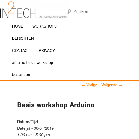
Zoek
Hoofdmenu
IN2TECH
HOME
WORKSHOPS
Spring naar de primaire inhoud
Spring naar de secundaire inhoud
BERICHTEN
CONTACT
PRIVACY
arduino-basic-workshop-
bestanden
Bericht navigatie
←
Vorige
Volgende
→
Basis workshop Arduino
Datum/Tijd
Date(s) - 06/04/2019
1:00 pm - 5:00 pm