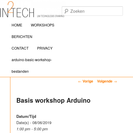
Zoek
Hoofdmenu
IN2TECH
HOME
WORKSHOPS
Spring naar de primaire inhoud
Spring naar de secundaire inhoud
BERICHTEN
CONTACT
PRIVACY
arduino-basic-workshop-
bestanden
Bericht navigatie
←
Vorige
Volgende
→
Basis workshop Arduino
Datum/Tijd
Date(s) - 08/06/2019
1:00 pm - 5:00 pm