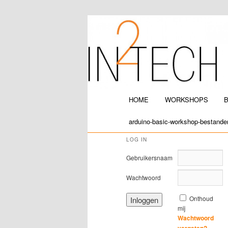
IN2TECH
Hoofdmenu
HOME
WORKSHOPS
Spring naar de primaire inh
Spring naar de secundaire 
arduino-basic-workshop-bestande
LOG IN
Gebruikersnaam
Wachtwoord
Onthoud
mij
Wachtwoord
vergeten?