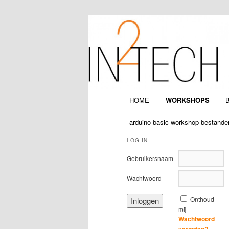
IN2TECH
Hoofdmenu
HOME
WORKSHOPS
Spring naar de primaire inh
Spring naar de secundaire 
arduino-basic-workshop-bestande
LOG IN
Gebruikersnaam
Wachtwoord
Onthoud
mij
Wachtwoord
vergeten?