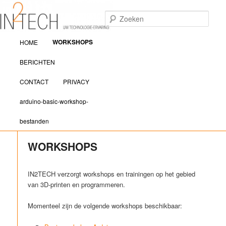
Zoek
Hoofdmenu
IN2TECH
WORKSHOPS
HOME
Spring naar de primaire inhoud
Spring naar de secundaire inhoud
BERICHTEN
CONTACT
PRIVACY
arduino-basic-workshop-
bestanden
WORKSHOPS
IN2TECH verzorgt workshops en trainingen op het gebied
van 3D-printen en programmeren.
Momenteel zijn de volgende workshops beschikbaar: