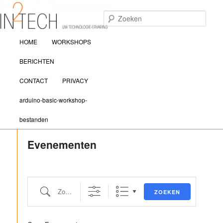
Zoek
Hoofdmenu
IN2TECH
HOME
WORKSHOPS
Spring naar de primaire inhoud
Spring naar de secundaire inhoud
BERICHTEN
CONTACT
PRIVACY
arduino-basic-workshop-
bestanden
Evenementen
Zoeken
ZOEKEN