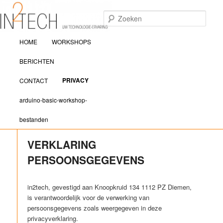
Zoek
Hoofdmenu
IN2TECH
HOME
WORKSHOPS
Spring naar de primaire inhoud
Spring naar de secundaire inhoud
BERICHTEN
PRIVACY
CONTACT
arduino-basic-workshop-
bestanden
VERKLARING
PERSOONSGEGEVENS
in2tech, gevestigd aan Knoopkruid 134 1112 PZ Diemen,
is verantwoordelijk voor de verwerking van
persoonsgegevens zoals weergegeven in deze
privacyverklaring.