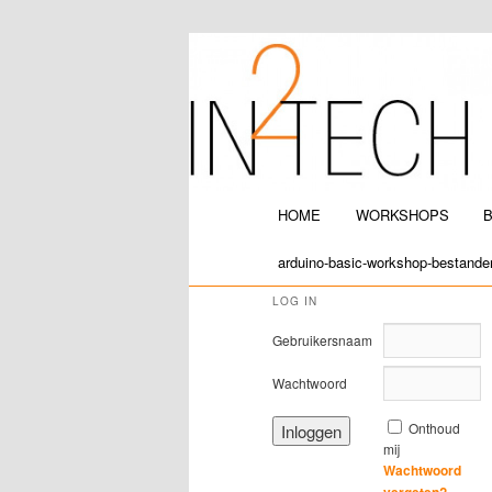
IN2TECH
Hoofdmenu
HOME
WORKSHOPS
Spring naar de primaire inh
Spring naar de secundaire 
arduino-basic-workshop-bestande
LOG IN
Gebruikersnaam
Wachtwoord
Onthoud
mij
Wachtwoord
vergeten?