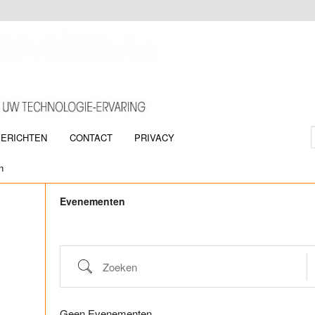
BERICHTEN
CONTACT
PRIVACY
oud
inhoud
n
Evenementen
Zoeken
Geen Evenementen