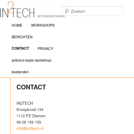
Zoek
Hoofdmenu
IN2TECH
HOME
WORKSHOPS
Spring naar de primaire inhoud
Spring naar de secundaire inhoud
BERICHTEN
CONTACT
PRIVACY
arduino-basic-workshop-
bestanden
CONTACT
IN2TECH
Knoopkruid 134
1112 PZ Diemen
06-28 139 139
info@in2tech.nl