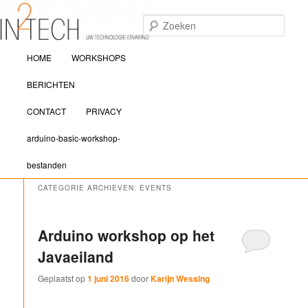
Zoek
Hoofdmenu
IN2TECH
HOME
WORKSHOPS
Spring naar de primaire inhoud
Spring naar de secundaire inhoud
BERICHTEN
CONTACT
PRIVACY
arduino-basic-workshop-
bestanden
CATEGORIE ARCHIEVEN:
EVENTS
Arduino workshop op het
Javaeiland
Geplaatst op
1 juni 2016
door
Karijn Wessing