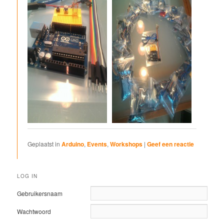
Geplaatst in
Arduino
,
Events
,
Workshops
|
Geef een reactie
LOG IN
Gebruikersnaam
Wachtwoord