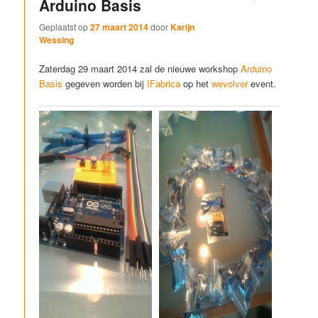
Arduino Basis
Geplaatst op
27 maart 2014
door
Karijn
Wessing
Zaterdag 29 maart 2014 zal de nieuwe workshop
Arduino
Basis
gegeven worden bij
IFabrica
op het
wevolver
event.