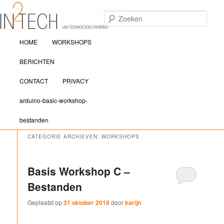
Zoek
Hoofdmenu
IN2TECH
HOME
WORKSHOPS
Spring naar de primaire inhoud
Spring naar de secundaire inhoud
BERICHTEN
CONTACT
PRIVACY
arduino-basic-workshop-
bestanden
CATEGORIE ARCHIEVEN:
WORKSHOPS
Basis Workshop C –
Bestanden
Geplaatst op
31 oktober 2018
door
karijn